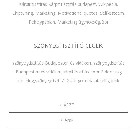
Kárpit tisztítás
Kárpit tisztítás budapest
,
Wikipedia
,
Chiptuning
,
Marketing
,
Motivational quotes
,
Self-esteem
,
Pehelypaplan,
Marketing ügynökség
,
Bor
SZŐNYEGTISZTÍTÓ CÉGEK:
szőnyegtisztítás Budapesten és vidéken
,
szőnyegtisztítás
Budapesten és vidéken
,
kárpittisztítás door 2 door rug
cleaning
,
szőnyegtisztítás24 angol oldalak
téli gumik
ÁSZF
Árak