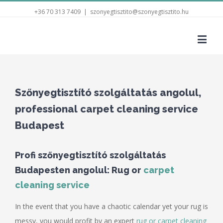
+36 70 313 7409
|
szonyegtisztito@szonyegtisztito.hu
Szőnyegtisztító szolgáltatás angolul,
professional carpet cleaning service
Budapest
Profi szőnyegtisztító szolgáltatás
Budapesten angolul: Rug or
carpet
cleaning service
In the event that you have a chaotic calendar yet your rug is
messy, you would profit by an expert
rug or carpet cleaning