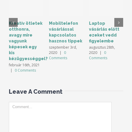
Kreatív ötletek
Mobiltelefon
Laptop
K
otthonra,
vásárlással
vásárlás előtt
s
avagy mire
kapcsolatos
ezeket vedd
B
vagyunk
hasznos tippek
figyelembe
6
képesek egy
szeptember 3rd,
augusztus 28th,
á
2020
|
0
2020
|
0
kis
Comments
Comments
kézügyességgel?
február 16th, 2021
|
0 Comments
Leave A Comment
Comment