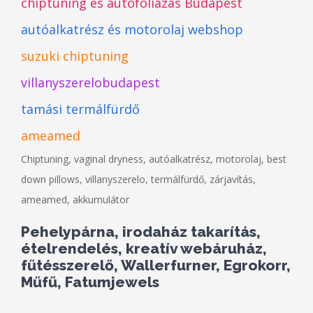
chiptuning és autófóliázás Budapest
autóalkatrész és motorolaj webshop
suzuki chiptuning
villanyszerelobudapest
tamási termálfürdő
ameamed
Chiptuning, vaginal dryness, autóalkatrész, motorolaj, best
down pillows, villanyszerelo, termálfürdő, zárjavítás,
ameamed, akkumulátor
Pehelypárna, irodaház takarítás,
ételrendelés, kreatív webáruház,
fűtésszerelő, Wallerfurner, Egrokorr,
Műfű, Fatumjewels