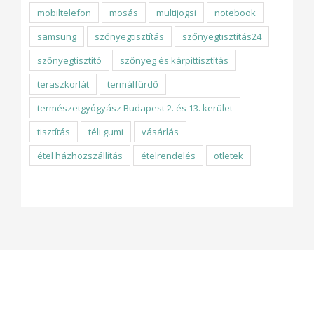
mobiltelefon
mosás
multijogsi
notebook
samsung
szőnyegtisztítás
szőnyegtisztítás24
szőnyegtisztító
szőnyeg és kárpittisztítás
teraszkorlát
termálfürdő
természetgyógyász Budapest 2. és 13. kerület
tisztítás
téli gumi
vásárlás
étel házhozszállítás
ételrendelés
ötletek