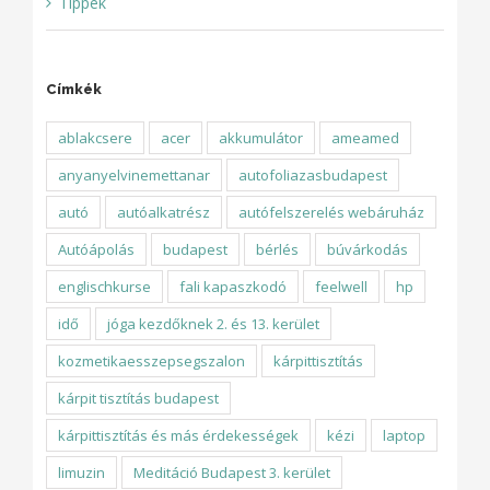
Tippek
Címkék
ablakcsere
acer
akkumulátor
ameamed
anyanyelvinemettanar
autofoliazasbudapest
autó
autóalkatrész
autófelszerelés webáruház
Autóápolás
budapest
bérlés
búvárkodás
englischkurse
fali kapaszkodó
feelwell
hp
idő
jóga kezdőknek 2. és 13. kerület
kozmetikaesszepsegszalon
kárpittisztítás
kárpit tisztítás budapest
kárpittisztítás és más érdekességek
kézi
laptop
limuzin
Meditáció Budapest 3. kerület