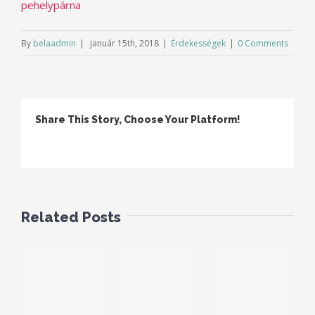
pehelypárna
By
belaadmin
|
január 15th, 2018
|
Érdekességek
|
0 Comments
Share This Story, Choose Your Platform!
Facebook
Twitter
Linkedin
Reddit
Tumblr
Google+
Pinterest
Vk
Email
Related Posts