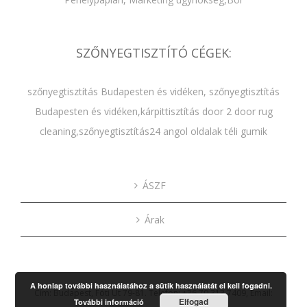
SZŐNYEGTISZTÍTÓ CÉGEK:
szőnyegtisztítás Budapesten és vidéken
,
szőnyegtisztítás
Budapesten és vidéken
,
kárpittisztítás door 2 door rug
cleaning
,
szőnyegtisztítás24 angol oldalak
téli gumik
ÁSZF
Árak
A honlap további használatához a sütik használatát el kell fogadni.
Cím: Budapest, Fóti Út 79-81. Telefon: +36 70 313 7409, Email:
Elfogad
További információ