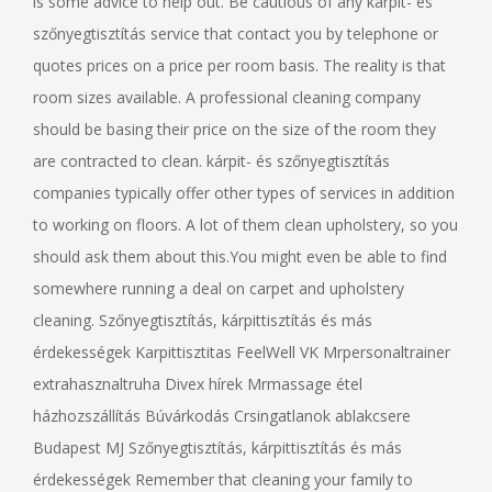
is some advice to help out. Be cautious of any kárpit- és
szőnyegtisztítás service that contact you by telephone or
quotes prices on a price per room basis. The reality is that
room sizes available. A professional cleaning company
should be basing their price on the size of the room they
are contracted to clean. kárpit- és szőnyegtisztítás
companies typically offer other types of services in addition
to working on floors. A lot of them clean upholstery, so you
should ask them about this.You might even be able to find
somewhere running a deal on carpet and upholstery
cleaning. Szőnyegtisztítás, kárpittisztítás és más
érdekességek Karpittisztitas FeelWell VK Mrpersonaltrainer
extrahasznaltruha Divex hírek Mrmassage étel
házhozszállítás Búvárkodás Crsingatlanok ablakcsere
Budapest MJ Szőnyegtisztítás, kárpittisztítás és más
érdekességek Remember that cleaning your family to