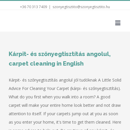
+36 70 313 7409
|
szonyegtisztito@szonyegtisztito.hu
Kárpit- és szőnyegtisztítás angolul,
carpet cleaning in English
Kárpit- és szőnyegtisztítás angolul jól tudóknak A Little Solid
Advice For Cleaning Your Carpet (kárpi- és szőnyegtisztítás).
What do you first when you walk into a room? A good
carpet will make your entire home look better and not draw
attention to itself. If your carpets jump out at you as soon
as you enter your home, it's time to get them cleaned. Here