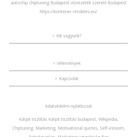
autochip chiptuning Budapest
vízvezeték szerelő Budapest
https://kontener-rendeles.eu/
Kik vagyunk?
Vélemények
Kapcsolat
Adatvédelmi nyilatkozat
Kárpit tisztítás
Kárpit tisztítás budapest
,
Wikipedia
,
Chiptuning
,
Marketing
,
Motivational quotes
,
Self-esteem
,
Pehelypaplan,
Marketing ügynökség
,
Bor