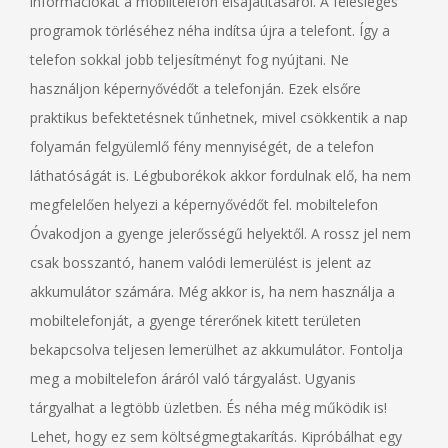
információkat a mobiltelefon elsajátításáról. A felesleges
programok törléséhez néha indítsa újra a telefont. Így a
telefon sokkal jobb teljesítményt fog nyújtani. Ne
használjon képernyővédőt a telefonján. Ezek elsőre
praktikus befektetésnek tűnhetnek, mivel csökkentik a nap
folyamán felgyülemlő fény mennyiségét, de a telefon
láthatóságát is. Légbuborékok akkor fordulnak elő, ha nem
megfelelően helyezi a képernyővédőt fel. mobiltelefon
Óvakodjon a gyenge jelerősségű helyektől. A rossz jel nem
csak bosszantó, hanem valódi lemerülést is jelent az
akkumulátor számára. Még akkor is, ha nem használja a
mobiltelefonját, a gyenge térerőnek kitett területen
bekapcsolva teljesen lemerülhet az akkumulátor. Fontolja
meg a mobiltelefon áráról való tárgyalást. Ugyanis
tárgyalhat a legtöbb üzletben. És néha még működik is!
Lehet, hogy ez sem költségmegtakarítás. Kipróbálhat egy