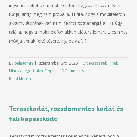
ingyenes tokot az új mobiltelefon megvásárlásával. Nem
tudja, amíg meg nem próbálja. Tudta, hogy a mobiltelefon
akkumulátorának van némi fenntartott energiája? Ha úgy
találja, hogy a mobiltelefon akkumulátora lemerült, és nincs
módja annak feltöltésére, írja be az [...]
By
belaadmin
|
szeptember 3rd, 2020
|
Érdekességek
,
Hírek
,
Nincs kategorizálva
,
Tippek
|
0 Comments
Read More
Teraszkorlát, rozsdamentes korlát és
fali kapaszkodó
Teraszkorlát, rozsdamentes korlát és fali kapaszkodó A