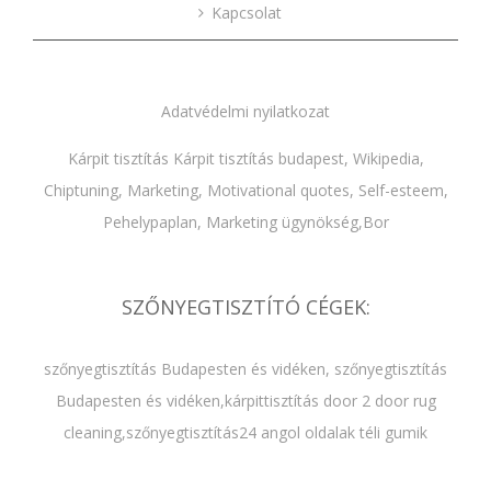
Kapcsolat
Adatvédelmi nyilatkozat
Kárpit tisztítás
Kárpit tisztítás budapest
,
Wikipedia
,
Chiptuning
,
Marketing
,
Motivational quotes
,
Self-esteem
,
Pehelypaplan,
Marketing ügynökség
,
Bor
SZŐNYEGTISZTÍTÓ CÉGEK:
szőnyegtisztítás Budapesten és vidéken
,
szőnyegtisztítás
Budapesten és vidéken
,
kárpittisztítás door 2 door rug
cleaning
,
szőnyegtisztítás24 angol oldalak
téli gumik