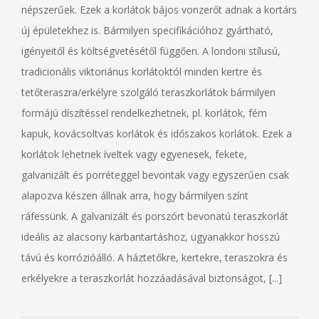
népszerűek. Ezek a korlátok bájos vonzerőt adnak a kortárs
új épületekhez is. Bármilyen specifikációhoz gyártható,
igényeitől és költségvetésétől függően. A londoni stílusú,
tradicionális viktoriánus korlátoktól minden kertre és
tetőteraszra/erkélyre szolgáló teraszkorlátok bármilyen
formájú díszítéssel rendelkezhetnek, pl. korlátok, fém
kapuk, kovácsoltvas korlátok és időszakos korlátok. Ezek a
korlátok lehetnek íveltek vagy egyenesek, fekete,
galvanizált és porréteggel bevontak vagy egyszerűen csak
alapozva készen állnak arra, hogy bármilyen színt
ráfessünk. A galvanizált és porszórt bevonatú teraszkorlát
ideális az alacsony karbantartáshoz, ugyanakkor hosszú
távú és korrózióálló. A háztetőkre, kertekre, teraszokra és
erkélyekre a teraszkorlát hozzáadásával biztonságot, [...]