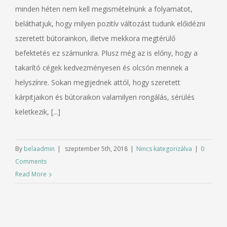
minden héten nem kell megismételnünk a folyamatot,
beláthatjuk, hogy milyen pozitív változást tudunk előidézni
szeretett bútorainkon, illetve mekkora megtérülő
befektetés ez számunkra. Plusz még az is előny, hogy a
takarító cégek kedvezményesen és olcsón mennek a
helyszínre. Sokan megijednek attól, hogy szeretett
kárpitjaikon és bútoraikon valamilyen rongálás, sérülés
keletkezik, [...]
By
belaadmin
|
szeptember 5th, 2018
|
Nincs kategorizálva
|
0
Comments
Read More