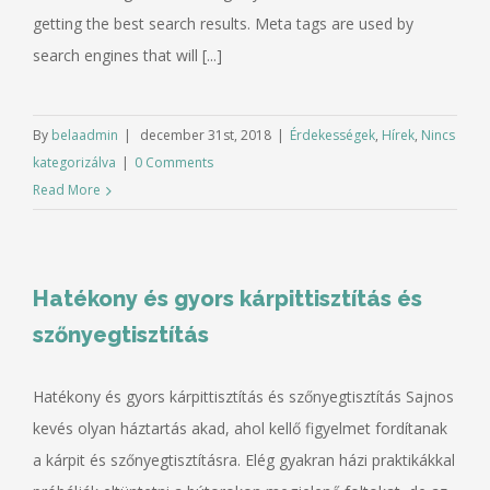
getting the best search results. Meta tags are used by
search engines that will [...]
By
belaadmin
|
december 31st, 2018
|
Érdekességek
,
Hírek
,
Nincs
kategorizálva
|
0 Comments
Read More
Hatékony és gyors kárpittisztítás és
szőnyegtisztítás
Hatékony és gyors kárpittisztítás és szőnyegtisztítás Sajnos
kevés olyan háztartás akad, ahol kellő figyelmet fordítanak
a kárpit és szőnyegtisztításra. Elég gyakran házi praktikákkal