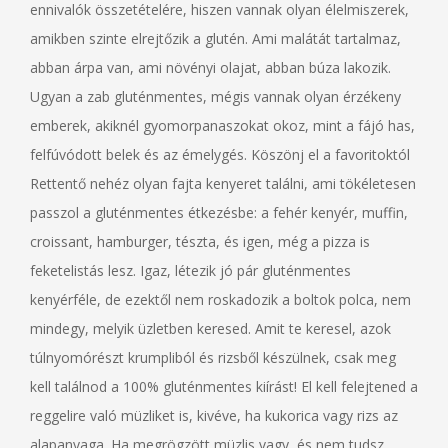
ennivalók összetételére, hiszen vannak olyan élelmiszerek,
amikben szinte elrejtőzik a glutén. Ami malátát tartalmaz,
abban árpa van, ami növényi olajat, abban búza lakozik.
Ugyan a zab gluténmentes, mégis vannak olyan érzékeny
emberek, akiknél gyomorpanaszokat okoz, mint a fájó has,
felfúvódott belek és az émelygés. Köszönj el a favoritoktól
Rettentő nehéz olyan fajta kenyeret találni, ami tökéletesen
passzol a gluténmentes étkezésbe: a fehér kenyér, muffin,
croissant, hamburger, tészta, és igen, még a pizza is
feketelistás lesz. Igaz, létezik jó pár gluténmentes
kenyérféle, de ezektől nem roskadozik a boltok polca, nem
mindegy, melyik üzletben keresed. Amit te keresel, azok
túlnyomórészt krumpliból és rizsből készülnek, csak meg
kell találnod a 100% gluténmentes kiírást! El kell felejtened a
reggelire való müzliket is, kivéve, ha kukorica vagy rizs az
alapanyaga. Ha megrögzött müzlis vagy, és nem tudsz