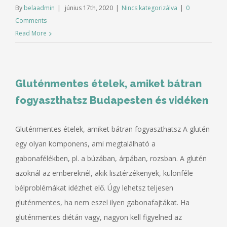
By
belaadmin
|
június 17th, 2020
|
Nincs kategorizálva
|
0
Comments
Read More
Gluténmentes ételek, amiket bátran
fogyaszthatsz Budapesten és vidéken
Gluténmentes ételek, amiket bátran fogyaszthatsz A glutén
egy olyan komponens, ami megtalálható a
gabonafélékben, pl. a búzában, árpában, rozsban. A glutén
azoknál az embereknél, akik lisztérzékenyek, különféle
bélproblémákat idézhet elő. Úgy lehetsz teljesen
gluténmentes, ha nem eszel ilyen gabonafajtákat. Ha
gluténmentes diétán vagy, nagyon kell figyelned az