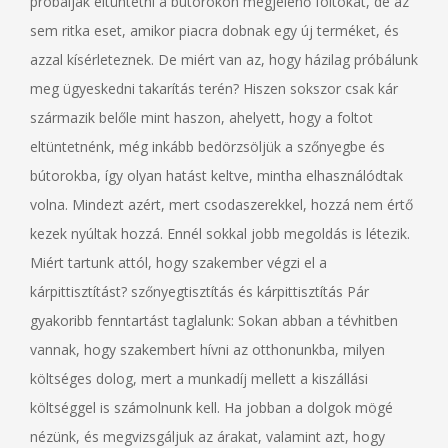
próbálják eltüntetni a bútorokon megjelenő foltokat, de az
sem ritka eset, amikor piacra dobnak egy új terméket, és
azzal kísérleteznek. De miért van az, hogy házilag próbálunk
meg ügyeskedni takarítás terén? Hiszen sokszor csak kár
származik belőle mint haszon, ahelyett, hogy a foltot
eltüntetnénk, még inkább bedörzsöljük a szőnyegbe és
bútorokba, így olyan hatást keltve, mintha elhasználódtak
volna. Mindezt azért, mert csodaszerekkel, hozzá nem értő
kezek nyúltak hozzá. Ennél sokkal jobb megoldás is létezik.
Miért tartunk attól, hogy szakember végzi el a
kárpittisztítást? szőnyegtisztítás és kárpittisztítás Pár
gyakoribb fenntartást taglalunk: Sokan abban a tévhitben
vannak, hogy szakembert hívni az otthonunkba, milyen
költséges dolog, mert a munkadíj mellett a kiszállási
költséggel is számolnunk kell. Ha jobban a dolgok mögé
nézünk, és megvizsgáljuk az árakat, valamint azt, hogy