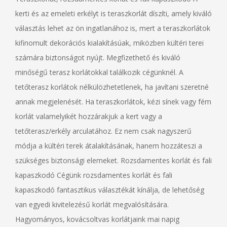
kerti és az emeleti erkélyt is teraszkorlát díszíti, amely kiváló
választás lehet az ön ingatlanához is, mert a teraszkorlátok
kifinomult dekorációs kialakításúak, miközben kültéri terei
számára biztonságot nyújt. Megfizethető és kiváló
minőségű terasz korlátokkal találkozik cégünknél. A
tetőterasz korlátok nélkülözhetetlenek, ha javítani szeretné
annak megjelenését. Ha teraszkorlátok, kézi sínek vagy fém
korlát valamelyikét hozzárakjuk a kert vagy a
tetőterasz/erkély arculatához. Ez nem csak nagyszerű
módja a kültéri terek átalakításának, hanem hozzáteszi a
szükséges biztonsági elemeket. Rozsdamentes korlát és fali
kapaszkodó Cégünk rozsdamentes korlát és fali
kapaszkodó fantasztikus választékát kínálja, de lehetőség
van egyedi kivitelezésű korlát megvalósítására.
Hagyományos, kovácsoltvas korlátjaink mai napig