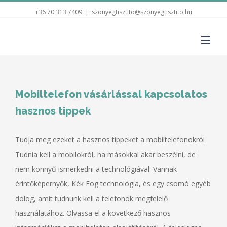
+36 70 313 7409
|
szonyegtisztito@szonyegtisztito.hu
Mobiltelefon vásárlással kapcsolatos
hasznos tippek
Tudja meg ezeket a hasznos tippeket a mobiltelefonokról
Tudnia kell a mobilokról, ha másokkal akar beszélni, de
nem könnyű ismerkedni a technológiával. Vannak
érintőképernyők, Kék Fog technológia, és egy csomó egyéb
dolog, amit tudnunk kell a telefonok megfelelő
használatához. Olvassa el a következő hasznos