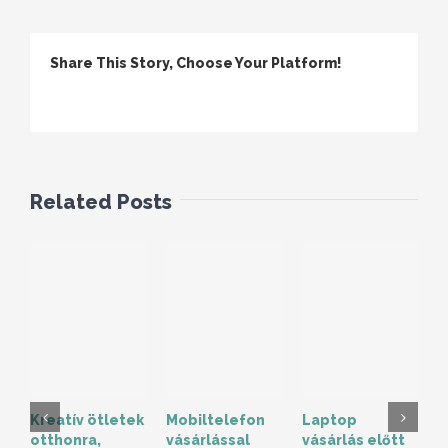
Share This Story, Choose Your Platform!
Facebook
Twitter
Linkedin
Reddit
Tumblr
Google+
Pinterest
Vk
Email
Related Posts
Kreatív ötletek
Mobiltelefon
Laptop
T
otthonra,
vásárlással
vásárlás előtt
r