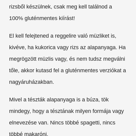
rizsből készülnek, csak meg kell találnod a
100% gluténmentes kiírást!
El kell felejtened a reggelire való müzliket is,
kivéve, ha kukorica vagy rizs az alapanyaga. Ha
megrögzött müzlis vagy, és nem tudsz megválni
tőle, akkor kutasd fel a gluténmentes verziókat a
nagyáruházakban.
Mivel a tészták alapanyaga is a búza, tök
mindegy, hogy a tésztának milyen formája vagy
elnevezése van. Nincs többé spagetti, nincs
többé makaróni.