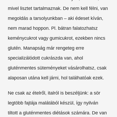
mivel lisztet tartalmaznak. De nem kell félni, van
megoldás a tarsolyunkban – aki édeset kíván,
nem marad hoppon. Pl. bátran falatozhatsz
keménycukrot vagy gumicukrot, ezekben nincs
glutén. Manapság már rengeteg erre
specializálódott cukrászda van, ahol
gluténmentes süteményeket vásárolhatsz, csak
alaposan utána kell járni, hol találhatóak ezek.
Ne csak az ételről, italról is beszéljünk: a sör
legtöbb fajtája malátából készül, így nyilván
tiltott a gluténmentes diétások számára. De van