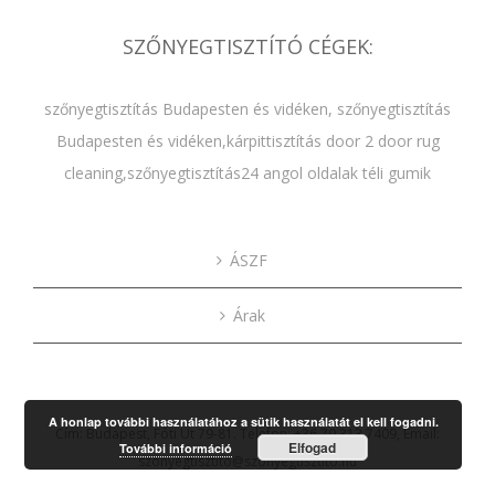
SZŐNYEGTISZTÍTÓ CÉGEK:
szőnyegtisztítás Budapesten és vidéken
,
szőnyegtisztítás
Budapesten és vidéken
,
kárpittisztítás door 2 door rug
cleaning
,
szőnyegtisztítás24 angol oldalak
téli gumik
ÁSZF
Árak
A honlap további használatához a sütik használatát el kell fogadni.
Cím: Budapest, Fóti Út 79-81. Telefon: +36 70 313 7409, Email:
Elfogad
További információ
szonyegtisztito@szonyegtisztito.hu