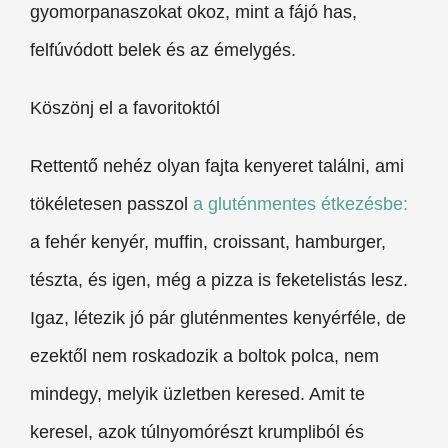
gyomorpanaszokat okoz, mint a fájó has,
felfúvódott belek és az émelygés.
Köszönj el a favoritoktól
Rettentő nehéz olyan fajta kenyeret találni, ami
tökéletesen passzol
a gluténmentes étkezésbe:
a fehér kenyér, muffin, croissant, hamburger,
tészta, és igen, még a pizza is feketelistás lesz.
Igaz, létezik jó pár gluténmentes kenyérféle, de
ezektől nem roskadozik a boltok polca, nem
mindegy, melyik üzletben keresed. Amit te
keresel, azok túlnyomórészt krumpliból és