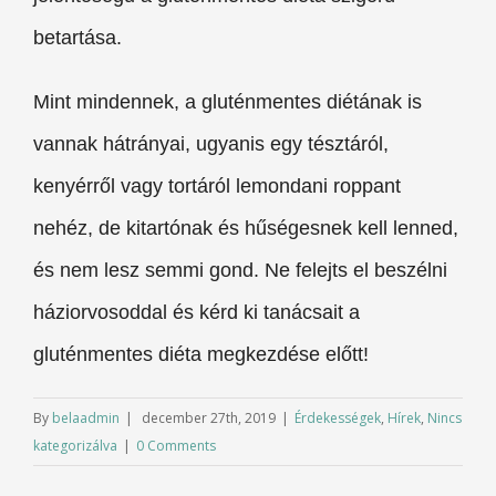
betartása.
Mint mindennek, a gluténmentes diétának is
vannak hátrányai, ugyanis egy tésztáról,
kenyérről vagy tortáról lemondani roppant
nehéz, de kitartónak és hűségesnek kell lenned,
és nem lesz semmi gond. Ne felejts el beszélni
háziorvosoddal és kérd ki tanácsait a
gluténmentes diéta megkezdése előtt!
By
belaadmin
|
december 27th, 2019
|
Érdekességek
,
Hírek
,
Nincs
kategorizálva
|
0 Comments