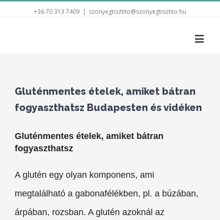
+36 70 313 7409
|
szonyegtisztito@szonyegtisztito.hu
Gluténmentes ételek, amiket bátran
fogyaszthatsz Budapesten és vidéken
Gluténmentes ételek, amiket bátran
fogyaszthatsz
A glutén egy olyan komponens, ami
megtalálható a gabonafélékben, pl. a búzában,
árpában, rozsban. A glutén azoknál az