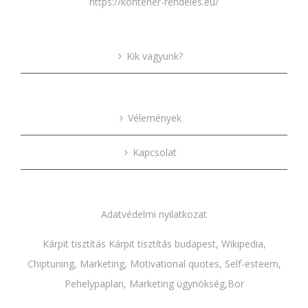
https://kontener-rendeles.eu/
Kik vagyunk?
Vélemények
Kapcsolat
Adatvédelmi nyilatkozat
Kárpit tisztítás
Kárpit tisztítás budapest
,
Wikipedia
,
Chiptuning
,
Marketing
,
Motivational quotes
,
Self-esteem
,
Pehelypaplan,
Marketing ügynökség
,
Bor