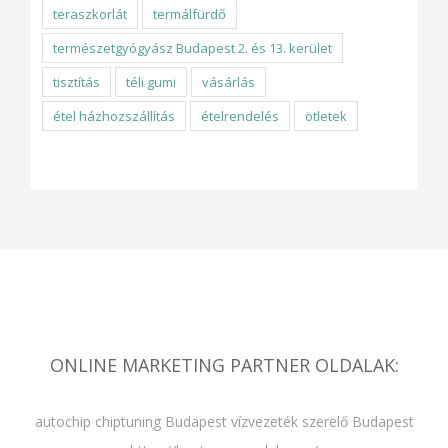
teraszkorlát
termálfürdő
természetgyógyász Budapest 2. és 13. kerület
tisztítás
téli gumi
vásárlás
étel házhozszállítás
ételrendelés
ötletek
ONLINE MARKETING PARTNER OLDALAK:
autochip chiptuning Budapest
vízvezeték szerelő Budapest