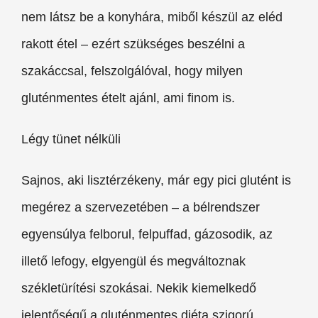
nem látsz be a konyhára, miből készül az eléd
rakott étel – ezért szükséges beszélni a
szakáccsal, felszolgálóval, hogy milyen
gluténmentes ételt ajánl, ami finom is.
Légy tünet nélküli
Sajnos, aki lisztérzékeny, már egy pici glutént is
megérez a szervezetében – a bélrendszer
egyensúlya felborul, felpuffad, gázosodik, az
illető lefogy, elgyengül és megváltoznak
székletürítési szokásai. Nekik kiemelkedő
jelentőségű a gluténmentes diéta szigorú