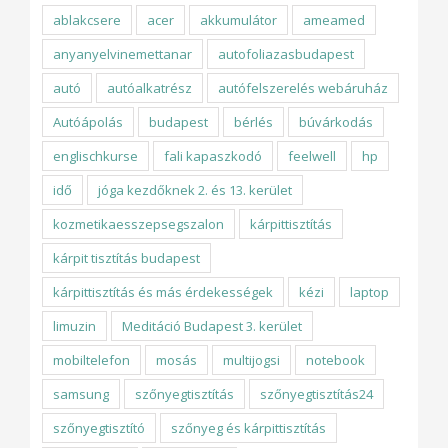
ablakcsere
acer
akkumulátor
ameamed
anyanyelvinemettanar
autofoliazasbudapest
autó
autóalkatrész
autófelszerelés webáruház
Autóápolás
budapest
bérlés
búvárkodás
englischkurse
fali kapaszkodó
feelwell
hp
idő
jóga kezdőknek 2. és 13. kerület
kozmetikaesszepsegszalon
kárpittisztítás
kárpit tisztítás budapest
kárpittisztítás és más érdekességek
kézi
laptop
limuzin
Meditáció Budapest 3. kerület
mobiltelefon
mosás
multijogsi
notebook
samsung
szőnyegtisztítás
szőnyegtisztítás24
szőnyegtisztító
szőnyeg és kárpittisztítás