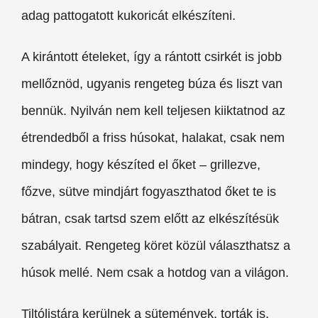
adag pattogatott kukoricát elkészíteni.
A kirántott ételeket, így a rántott csirkét is jobb
mellőznöd, ugyanis rengeteg búza és liszt van
bennük. Nyilván nem kell teljesen kiiktatnod az
étrendedből a friss húsokat, halakat, csak nem
mindegy, hogy készíted el őket – grillezve,
főzve, sütve mindjárt fogyaszthatod őket te is
bátran, csak tartsd szem előtt az elkészítésük
szabályait. Rengeteg köret közül választhatsz a
húsok mellé. Nem csak a hotdog van a világon.
Tiltólistára kerülnek a sütemények, torták is,