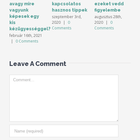
avagy mire
kapcsolatos
ezeket vedd
k
vagyunk
hasznos tippek
figyelembe
k
képesek egy
szeptember 3rd,
augusztus 28th,
j
2020
|
0
2020
|
0
0
kis
Comments
Comments
kézügyességgel?
február 16th, 2021
|
0 Comments
Leave A Comment
Comment