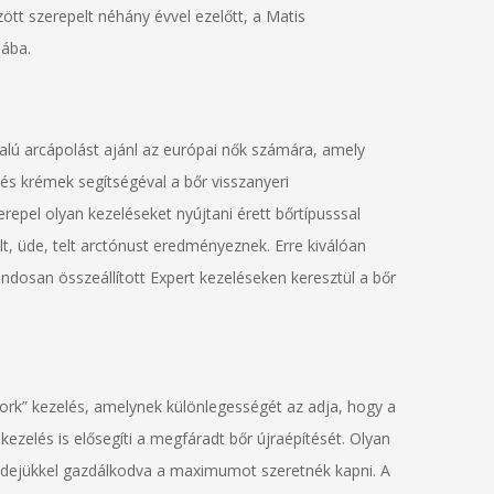
ött szerepelt néhány évvel ezelőtt, a Matis
ába.
alú arcápolást ajánl az európai nők számára, amely
és krémek segítségéval a bőr visszanyeri
zerepel olyan kezeléseket nyújtani érett bőrtípusssal
 üde, telt arctónust eredményeznek. Erre kiválóan
ondosan összeállított Expert kezeléseken keresztül a bőr
ork” kezelés, amelynek különlegességét az adja, hogy a
ezelés is elősegíti a megfáradt bőr újraépítését. Olyan
 idejükkel gazdálkodva a maximumot szeretnék kapni. A