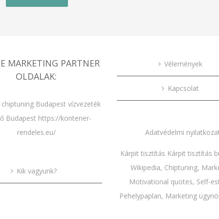
E MARKETING PARTNER
Vélemények
OLDALAK:
Kapcsolat
 chiptuning Budapest
vízvezeték
lő Budapest
https://kontener-
rendeles.eu/
Adatvédelmi nyilatkoza
Kárpit tisztítás
Kárpit tisztítás
Wikipedia
,
Chiptuning
,
Mark
Kik vagyunk?
Motivational quotes
,
Self-e
Pehelypaplan,
Marketing ügynö