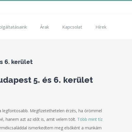
olgáltatásaink
Árak
Kapcsolat
Hírek
 6. kerület
dapest 5. és 6. kerület
a legfontosabb. Megfizetethetelen érzés, ha örömmel
 hanem azt az időt is, amit velem tölt.
Több mint tíz
 termékcsaláddal ismerkedtem meg elsőként a munkám