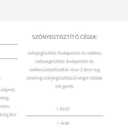
SZŐNYEGTISZTÍTÓ CÉGEK:
szőnyegtisztítás Budapesten és vidéken
,
szőnyegtisztítás Budapesten és
vidéken
,
kárpittisztítás door 2 door rug
t
cleaning
,
szőnyegtisztítás24 angol oldalak
téli gumik
 budapest
,
eting
,
steem
,
ÁSZF
kség
,
Bor
Árak