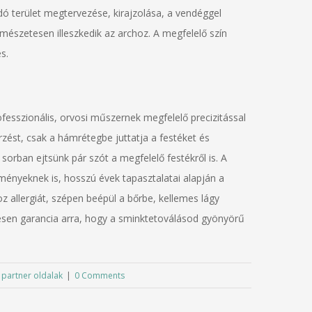
dó terület megtervezése, kirajzolása, a vendéggel
mészetesen illeszkedik az archoz. A megfelelő szín
s.
fesszionális, orvosi műszernek megfelelő precizitással
zést, csak a hámrétegbe juttatja a festéket és
sorban ejtsünk pár szót a megfelelő festékről is. A
ényeknek is, hosszú évek tapasztalatai alapján a
allergiát, szépen beépül a bőrbe, kellemes lágy
tesen garancia arra, hogy a sminktetoválásod gyönyörű
 partner oldalak
|
0 Comments