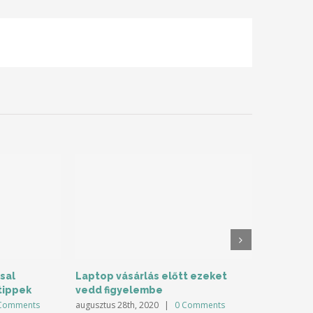
Facebook
Twitter
Linkedin
Reddit
Tumblr
Google+
Pinterest
Vk
Email
sal
Laptop vásárlás előtt ezeket
Az ételre
tippek
vedd figyelembe
akár egy 
Comments
augusztus 28th, 2020
|
0 Comments
április 1st, 