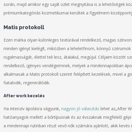
során, majd amikor egy saját üzlet megnyitása is a lehetőségek köz
prémiumkategóriás kozmetikumai kerültek a figyelmem középpontj
Matis protokoll
Ezen márka olyan különleges textúrával rendelkező, magas színvon
minden igényt kielégít, miközben a leheletfinom, könnyű szérumok 
rugalmasságát, élettel teli lesz, átalakul, megújul. Céljaim között s
rendelkező, igényes vendégeimnek, melyek a mindennapokban ápolt,
alkalmasak a Matis protokoll szerint felépített kezelések, mivel a g
fiatalodik, regenerálódik.
After work kezelés
Ha intenzív ápolásra vágyunk,
nagyon jó választás
lehet az„After W
hatóanyagok mellett a bőrtípusnak és az évszaknak megfelelő gépi k
a mindennapi rutinban részt vevő nők számára ajánlott, akik kevés