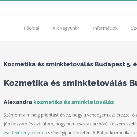
Főoldal
Kik vagyunk?
Információk
Sz
Kozmetika és sminktetoválás Budapest 5. és
Kozmetika és sminktetoválás Bu
Alexandra
kozmetika és sminktetoválás
Számomra mindig prioritást élvez, hogy a vendégem azt érezze, ő 
jön hozzám és azt látom, hogy nem csak az arcbőrét teszem szebbé,
éve tevékenykedem
a szépségipar területén. A Babor kozmetikai