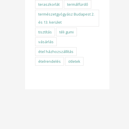
teraszkorlát
termálfürdő
természetgyógyász Budapest 2.
és 13. kerület
tisztítás
téli gumi
vásárlás
étel házhozszállítás
ételrendelés
ötletek