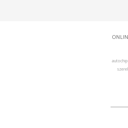
ONLIN
autochip
szere