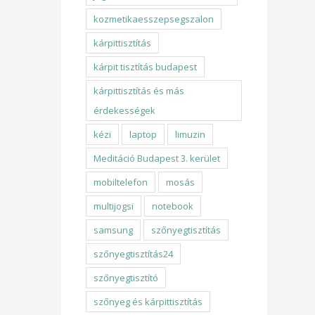
kozmetikaesszepsegszalon
kárpittisztítás
kárpit tisztítás budapest
kárpittisztítás és más
érdekességek
kézi
laptop
limuzin
Meditáció Budapest 3. kerület
mobiltelefon
mosás
multijogsi
notebook
samsung
szőnyegtisztítás
szőnyegtisztítás24
szőnyegtisztító
szőnyeg és kárpittisztítás