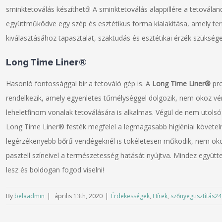
sminktetoválás készíthető! A sminktetoválás alappillére a tetoválan
együttműködve egy szép és esztétikus forma kialakítása, amely ter
kiválasztásához tapasztalat, szaktudás és esztétikai érzék szüksége
Long Time Liner®
Hasonló fontossággal bír a tetováló gép is. A
Long Time Liner®
pro
rendelkezik, amely egyenletes tűmélységgel dolgozik, nem okoz vér
leheletfinom vonalak tetoválására is alkalmas. Végül de nem utolsó 
Long Time Liner® festék megfelel a legmagasabb higiéniai követelm
legérzékenyebb bőrű vendégeknél is tökéletesen működik, nem okoz 
pasztell színeivel a természetesség hatását nyújtva. Mindez együt
lesz és boldogan fogod viselni!
By
belaadmin
|
április 13th, 2020
|
Érdekességek
,
Hírek
,
szőnyegtisztítás24