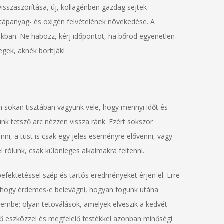
isszaszorítása, új, kollagénben gazdag sejtek
 tápanyag- és oxigén felvételének növekedése. A
akban. Ne habozz, kérj időpontot, ha bőröd egyenetlen
egek, aknék borítják!
 sokan tisztában vagyunk vele, hogy mennyi időt és
ünk tetsző arc nézzen vissza ránk. Ezért sokszor
ni, a tust is csak egy jeles eseményre elővenni, vagy
l rólunk, csak különleges alkalmakra feltenni.
efektetéssel szép és tartós eredményeket érjen el. Erre
, hogy érdemes-e belevágni, hogyan fogunk utána
szembe; olyan tetoválások, amelyek elveszik a kedvét
ő eszközzel és megfelelő festékkel azonban minőségi