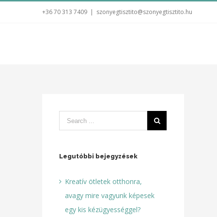
+36 70 313 7409
|
szonyegtisztito@szonyegtisztito.hu
Legutóbbi bejegyzések
Kreatív ötletek otthonra,
avagy mire vagyunk képesek
egy kis kézügyességgel?