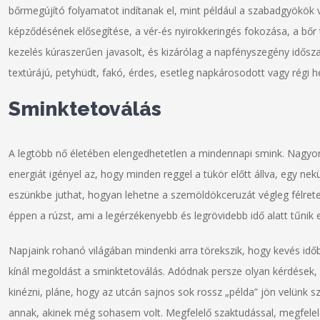
bőrmegújító folyamatot indítanak el, mint például a szabadgyökök v
képződésének elősegítése, a vér-és nyirokkeringés fokozása, a bőr
kezelés kúraszerűen javasolt, és kizárólag a napfényszegény idősz
textúrájú, petyhüdt, fakó, érdes, esetleg napkárosodott vagy régi h
Sminktetoválás
A legtöbb nő életében elengedhetetlen a mindennapi smink. Nagyon
energiát igényel az, hogy minden reggel a tükör előtt állva, egy nek
eszünkbe juthat, hogyan lehetne a szemöldökceruzát végleg félreten
éppen a rúzst, ami a legérzékenyebb és legrövidebb idő alatt tűnik e
Napjaink rohanó világában mindenki arra törekszik, hogy kevés időb
kínál megoldást a sminktetoválás. Adódnak persze olyan kérdések
kinézni, pláne, hogy az utcán sajnos sok rossz „példa” jön velünk 
annak, akinek még sohasem volt. Megfelelő szaktudással, megfelel