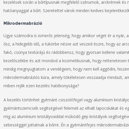
kezelések során a bőrtípusnak megfelelő szérumok, arckrémek és m
hatóanyaggal a bőrt. Szeretettel várok minden kedves bejelentkezőt
Mikrodermabrázió
Ugye számodra is ismerős jelenség, hogy amikor véget ér a nyár, a 
ősz, a hidegebb idő, a tükörbe nézve azt veszed észre, hogy az arco
fakó, csúnya textúrájú és rádöbbensz, hogy gyorsan kellene valami
kezelőszékbe és azt mondod a kozmetikusnak, hogy rettenetesen tön
mindig megnyugtatom a vendégeim, hogy nem kell aggódni, hiszen it
mikrodermabráziós kúra, amely tökéletesen visszaadja mindazt, ami
miben rejlik ezen kezelés hatékonysága?
A kezelés történhet gyémánt csiszolófejjel vagy alumínium kristál
gyémántszemcsék segítségével felemeli az elhalt lapocskákat és egy 
míg az alumínium kristályoxiddal működő gép kristályok segítségével
sebességgel juttatnak a bőrre. Én a gyémántfejes mikrodermabrázi