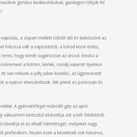
aszkok gondos kiválasztásával, gazdagon töltjük fel
!
napozás, a vízpart mellett töltött idő és beköszönt az
d foltossá vált a napsütéstől, a bőröd kissé érdes,
t tenni, hogy ismét sugározzon az arcod. Beülsz a
krement a bőröm, kérlek, csinálj valamit! Ilyenkor
t van nekünk a jolly joker kezelés, az úgynevezett
t a nyáron elvesztettünk. Mit jelent ez pontosan és
yoxiddal. A gyémántfejjel működő gép az apró
vákuumon keresztül eltávolítja azt a bőr felületéről,
 távolítja el az elhalt hámréteget. melyeket nagy
ót preferálom, hiszen ezek a kezelések sok hasznos,