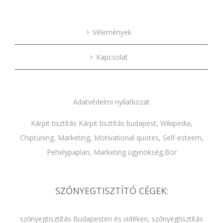
Vélemények
Kapcsolat
Adatvédelmi nyilatkozat
Kárpit tisztítás
Kárpit tisztítás budapest
,
Wikipedia
,
Chiptuning
,
Marketing
,
Motivational quotes
,
Self-esteem
,
Pehelypaplan,
Marketing ügynökség
,
Bor
SZŐNYEGTISZTÍTÓ CÉGEK:
szőnyegtisztítás Budapesten és vidéken
,
szőnyegtisztítás