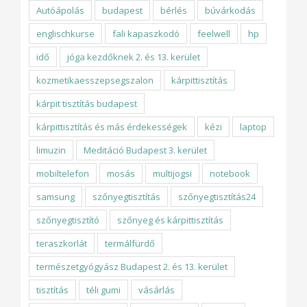
Autóápolás
budapest
bérlés
búvárkodás
englischkurse
fali kapaszkodó
feelwell
hp
idő
jóga kezdőknek 2. és 13. kerület
kozmetikaesszepsegszalon
kárpittisztítás
kárpit tisztítás budapest
kárpittisztítás és más érdekességek
kézi
laptop
limuzin
Meditáció Budapest 3. kerület
mobiltelefon
mosás
multijogsi
notebook
samsung
szőnyegtisztítás
szőnyegtisztítás24
szőnyegtisztító
szőnyeg és kárpittisztítás
teraszkorlát
termálfürdő
természetgyógyász Budapest 2. és 13. kerület
tisztítás
téli gumi
vásárlás