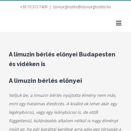
+36 70 313 7409
|
szonyegtisztito@szonyegtisztito.hu
A limuzin bérlés előnyei Budapesten
és vidéken is
A limuzin bérlés előnyei
Valljuk be, a limuzin bérlés nyújtotta élmény nem más,
mint egy hatalmas életérzés. A kiváltó ok lehet akár egy
legénybúcsú, vagy egy leánybúcsú is, de ettől
függetlenül, különösebb alkalom nélkül is nagy élményt
nyújt az, ha pár baráttal karöltve arra adja egy társaság a