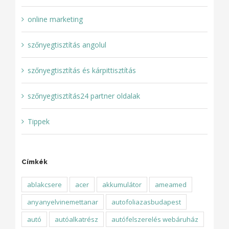
online marketing
szőnyegtisztítás angolul
szőnyegtisztítás és kárpittisztítás
szőnyegtisztítás24 partner oldalak
Tippek
Címkék
ablakcsere
acer
akkumulátor
ameamed
anyanyelvinemettanar
autofoliazasbudapest
autó
autóalkatrész
autófelszerelés webáruház