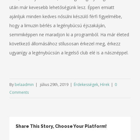
után már kevesebb lehetőségünk lesz. Éppen emiatt
ajánljuk minden kedves nősülni készülő férfi figyelmébe,
hogy a limuzin bérlés a legénybúcsú éjszakáján,
semmiképpen ne maradjon ki a programból. Ha már életed
következő állomásához stílusosan érkezel meg, érkezz
ugyanígy a legénybúcsún a legelső club elé is a násznéppel.
By
belaadmin
|
július 29th, 2019
|
Érdekességek
,
Hírek
|
0
Comments
Share This Story, Choose Your Platform!
Facebook
Twitter
Linkedin
Reddit
Tumblr
Google+
Pinterest
Vk
Email