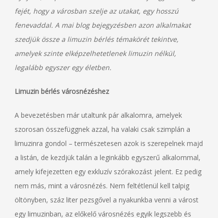
fejét, hogy a városban szelje az utakat, egy hosszú
fenevaddal. A mai blog bejegyzésben azon alkalmakat
szedjük össze a limuzin bérlés témakörét tekintve,
amelyek szinte elképzelhetetlenek limuzin nélkül,
legalább egyszer egy életben.
Limuzin bérlés városnézéshez
A bevezetésben már utaltunk pár alkalomra, amelyek
szorosan összefüggnek azzal, ha valaki csak szimplán a
limuzinra gondol – természetesen azok is szerepelnek majd
a listán, de kezdjük talán a leginkább egyszerű alkalommal,
amely kifejezetten egy exkluzív szórakozást jelent. Ez pedig
nem más, mint a városnézés. Nem feltétlenül kell talpig
öltönyben, száz liter pezsgővel a nyakunkba venni a várost
egy limuzinban, az előkelő városnézés egyik legszebb és