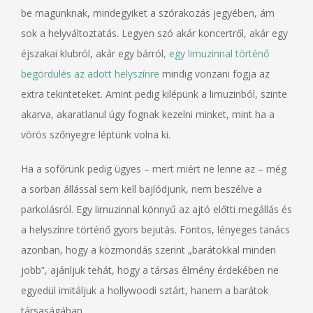
be magunknak, mindegyiket a szórakozás jegyében, ám
sok a helyváltoztatás. Legyen szó akár koncertről, akár egy
éjszakai klubról, akár egy bárról
, egy limuzinnal történő
begördülés az adott helyszínre
mindig vonzani fogja az
extra tekinteteket. Amint pedig kilépünk a limuzinból, szinte
akarva, akaratlanul úgy fognak kezelni minket, mint ha a
vörös szőnyegre léptünk volna ki.
Ha a sofőrünk pedig ügyes – mert miért ne lenne az – még
a sorban állással sem kell bajlódjunk, nem beszélve a
parkolásról. Egy limuzinnal könnyű az ajtó előtti megállás és
a helyszínre történő gyors bejutás. Fontos, lényeges tanács
azonban, hogy a közmondás szerint „barátokkal minden
jobb”, ajánljuk tehát, hogy a társas élmény érdekében ne
egyedül imitáljuk a hollywoodi sztárt, hanem a barátok
társaságában.