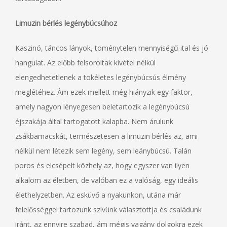
Limuzin bérlés legénybúcsúhoz
Kaszinó, táncos lányok, töménytelen mennyiségű ital és jó
hangulat. Az előbb felsoroltak kivétel nélkül
elengedhetetlenek a tökéletes legénybúcsús élmény
meglétéhez. Ám ezek mellett még hiányzik egy faktor,
amely nagyon lényegesen beletartozik a legénybúcsú
éjszakája által tartogatott kalapba. Nem árulunk
zsákbamacskát, természetesen a limuzin bérlés az, ami
nélkül nem létezik sem legény, sem leánybúcsú. Talán
poros és elcsépelt közhely az, hogy egyszer van ilyen
alkalom az életben, de valóban ez a valóság, egy ideális
élethelyzetben. Az esküvő a nyakunkon, utána már
felelősséggel tartozunk szívünk választottja és családunk
iránt, az ennyire szabad, ám mégis vagány dolgokra ezek