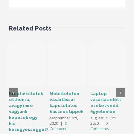
Related Posts
Kreatív ötletek
Mobiltelefon
Laptop
K
otthonra,
vásárlással
vásárlás előtt
s
avagy mire
kapcsolatos
ezeket vedd
B
vagyunk
hasznos tippek
figyelembe
6
képesek egy
szeptember 3rd,
augusztus 28th,
á
2020
|
0
2020
|
0
kis
Comments
Comments
kézügyességgel?