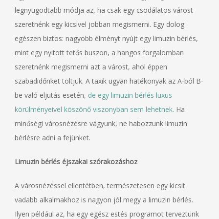
legnyugodtabb módja az, ha csak egy csodálatos várost
szeretnénk egy kicsivel jobban megismerni. Egy dolog
egészen biztos: nagyobb élményt nyújt egy limuzin bérlés,
mint egy nyitott tetős buszon, a hangos forgalomban
szeretnénk megismerni azt a várost, ahol éppen
szabadidőnket töltjük. A taxik ugyan hatékonyak az A-ból B-
be való eljutás esetén
, de egy limuzin bérlés luxus
körülményeivel köszönő viszonyban sem lehetnek.
Ha
minőségi városnézésre vágyunk, ne habozzunk limuzin
bérlésre adni a fejünket.
Limuzin bérlés éjszakai szórakozáshoz
A városnézéssel ellentétben, természetesen egy kicsit
vadabb alkalmakhoz is nagyon jól megy a limuzin bérlés.
Ilyen például az, ha egy egész estés programot terveztünk