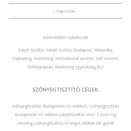
Kapcsolat
Adatvédelmi nyilatkozat
Kárpit tisztítás
Kárpit tisztítás budapest
,
Wikipedia
,
Chiptuning
,
Marketing
,
Motivational quotes
,
Self-esteem
,
Pehelypaplan,
Marketing ügynökség
,
Bor
SZŐNYEGTISZTÍTÓ CÉGEK:
szőnyegtisztítás Budapesten és vidéken
,
szőnyegtisztítás
Budapesten és vidéken
,
kárpittisztítás door 2 door rug
cleaning
,
szőnyegtisztítás24 angol oldalak
téli gumik