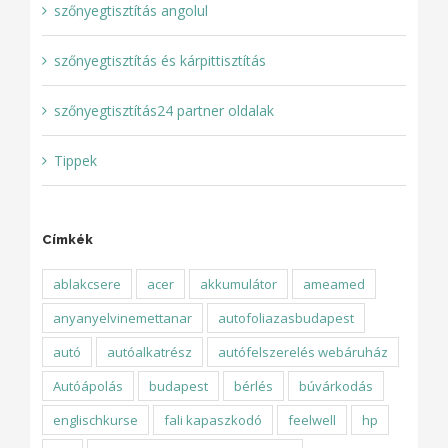
szőnyegtisztítás angolul
szőnyegtisztítás és kárpittisztítás
szőnyegtisztítás24 partner oldalak
Tippek
Címkék
ablakcsere
acer
akkumulátor
ameamed
anyanyelvinemettanar
autofoliazasbudapest
autó
autóalkatrész
autófelszerelés webáruház
Autóápolás
budapest
bérlés
búvárkodás
englischkurse
fali kapaszkodó
feelwell
hp