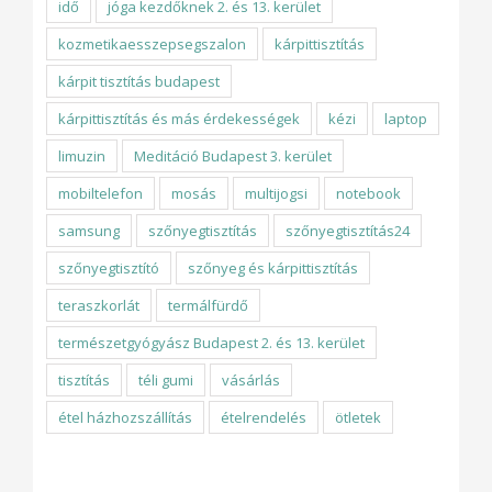
idő
jóga kezdőknek 2. és 13. kerület
kozmetikaesszepsegszalon
kárpittisztítás
kárpit tisztítás budapest
kárpittisztítás és más érdekességek
kézi
laptop
limuzin
Meditáció Budapest 3. kerület
mobiltelefon
mosás
multijogsi
notebook
samsung
szőnyegtisztítás
szőnyegtisztítás24
szőnyegtisztító
szőnyeg és kárpittisztítás
teraszkorlát
termálfürdő
természetgyógyász Budapest 2. és 13. kerület
tisztítás
téli gumi
vásárlás
étel házhozszállítás
ételrendelés
ötletek