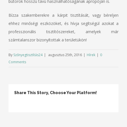
bútorok hosszú távú használhatóságának apropóján is.
Bízza szakemberekre a kárpit tisztítását, vagy béreljen
ehhez minőségi eszközöket, és hívja segítségül azokat a
professzionális tisztítószereket, amelyek már
számtalanszor bizonyítottak a területükön!
By
Szőnyegtisztítás24
|
augusztus 25th, 2016
|
Hírek
|
0
Comments
Share This Story, Choose Your Platform!
Facebook
Twitter
Linkedin
Reddit
Tumblr
Google+
Pinterest
Vk
Email