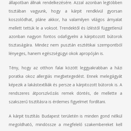
állapotban állnak rendelkezésére. Azzal azonban legtöbben
tisztában vagyunk, hogy a kárpit rendkívül gyorsan
koszolódhat, pláne akkor, ha valamilyen világos árnyalat
mellett tettük le a voksot. Trendektől és ízléstől függetlenül
azonban nagyon fontos odafigyelni a kárpitozott bútorok
tisztaságára. Mindez nem pusztán esztétikai szempontból
lényeges, hanem egészségügyi okok apropóján is.
Tény, hogy az otthon falai között leggyakrabban a házi
poratka okoz allergiás megbetegedést. Ennek melegágyát
képezik a lakástextíliák és persze a kárpitozott bútorok is. A
rendszeres átporszívózás remek döntés, de mellette a
szakszerű tisztításra is érdemes figyelmet fordítani.
A kárpit tisztítás Budapest területén is minden gond nélkül
megoldható, mindössze a megfelelő szakembereket kell