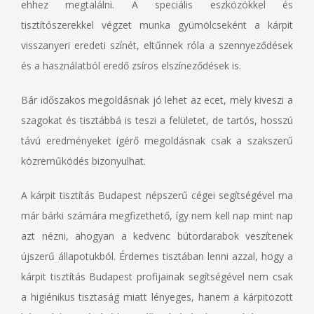
ehhez megtalálni. A speciális eszközökkel és
tisztítószerekkel végzet munka gyümölcseként a kárpit
visszanyeri eredeti színét, eltűnnek róla a szennyeződések
és a használatból eredő zsíros elszíneződések is.
Bár időszakos megoldásnak jó lehet az ecet, mely kiveszi a
szagokat és tisztábbá is teszi a felületet, de tartós, hosszú
távú eredményeket ígérő megoldásnak csak a szakszerű
közreműködés bizonyulhat.
A kárpit tisztítás Budapest népszerű cégei segítségével ma
már bárki számára megfizethető, így nem kell nap mint nap
azt nézni, ahogyan a kedvenc bútordarabok veszítenek
újszerű állapotukból. Érdemes tisztában lenni azzal, hogy a
kárpit tisztítás Budapest profijainak segítségével nem csak
a higiénikus tisztaság miatt lényeges, hanem a kárpitozott