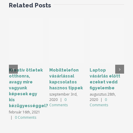
Related Posts
Kreatív ötletek
Mobiltelefon
Laptop
K
otthonra,
vásárlással
vásárlás előtt
s
avagy mire
kapcsolatos
ezeket vedd
B
vagyunk
hasznos tippek
figyelembe
6
képesek egy
szeptember 3rd,
augusztus 28th,
á
2020
|
0
2020
|
0
kis
Comments
Comments
kézügyességgel?
február 16th, 2021
|
0 Comments