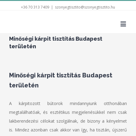
+36 70 313 7409
|
szonyegtisztito@szonyegtisztito.hu
Minőségi kárpit tisztítás Budapest
területén
Minőségi kárpit tisztítás Budapest
területén
A kárpitozott bútorok mindannyiunk otthonában
megtalálhatóak, és esztétikus megjelenésükkel nem csak
lakberendezési célokat szolgálnak, de bizony a kényelmet
is. Mindez azonban csak akkor van így, ha tisztán, újszerű